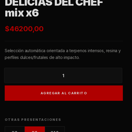
DELICIAS DEL CHEF
mix x6
$
46200,00
Selección automática orientada a terpenos intensos, resina y
perfiles dulces/frutales de alto impacto.
DELICIAS
DEL
CHEF
AGREGAR AL CARRITO
MIX
X6
CANTIDAD
OTRAS PRESENTACIONES