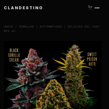
CLANDESTINO
.
INICIO
/
SEMILLAS
/
AUTOMATICAS
/ DELICIAS DEL CHEF
MIX X6
CLOSE
NUEVOS DROPS · GENÉTICAS ·
CONTENIDO
SEGUINOS Y
ENTERATE
PRIMERO
.
Lanzamientos limitados, nuevas selecciones y
contenido técnico de cultivo.