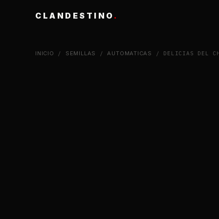
CLANDESTINO
.
INICIO
/
SEMILLAS
/
AUTOMATICAS
/ DELICIAS DEL CH