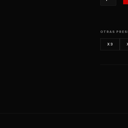
DELICIAS
DEL
CHEF
MIX
X10
CANTIDAD
OTRAS PRES
X3