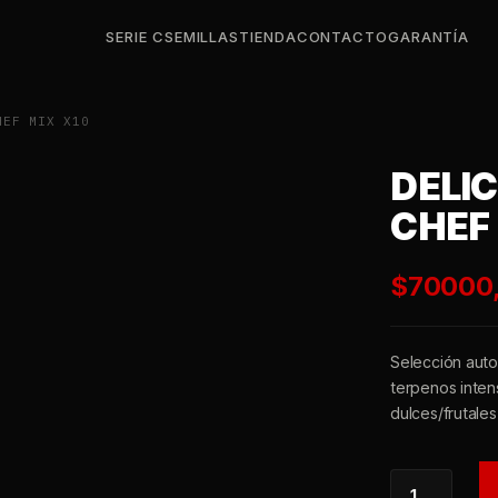
SERIE C
SEMILLAS
TIENDA
CONTACTO
GARANTÍA
EF MIX X10
DELIC
CHEF 
$
70000
Selección auto
terpenos intens
dulces/frutales