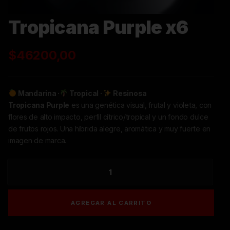
Tropicana Purple x6
$
46200,00
Mandarina ·
Tropical ·
Resinosa
Tropicana Purple
es una genética visual, frutal y violeta, con
flores de alto impacto, perfil cítrico/tropical y un fondo dulce
de frutos rojos. Una híbrida alegre, aromática y muy fuerte en
imagen de marca.
TROPICANA
PURPLE
X6
AGREGAR AL CARRITO
CANTIDAD