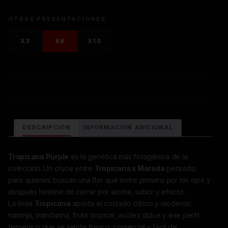
OTRAS PRESENTACIONES
X3
X6
X10
DESCRIPCIÓN
INFORMACIÓN ADICIONAL
Tropicana Purple
es la genética más fotogénica de la
colección. Un cruce entre
Tropicana x Morada
pensado
para quienes buscan una flor que entre primero por los ojos y
después termine de cerrar por aroma, sabor y efecto.
La línea
Tropicana
aporta el costado cítrico y moderno:
naranja, mandarina, fruta tropical, acidez dulce y ese perfil
terpénico que se siente fresco, comercial y fácil de