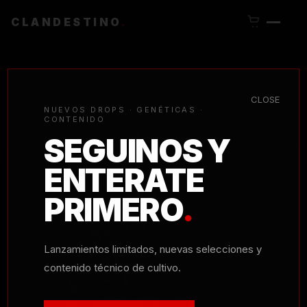
CLANDESTINO
.
INICIO
/
SEMILLAS
/
AUTOMATICAS
/ TROPICANA PURPLE
X6
CLOSE
NUEVOS DROPS · GENÉTICAS ·
CONTENIDO
SEGUINOS Y
ENTERATE
PRIMERO
.
Lanzamientos limitados, nuevas selecciones y
contenido técnico de cultivo.