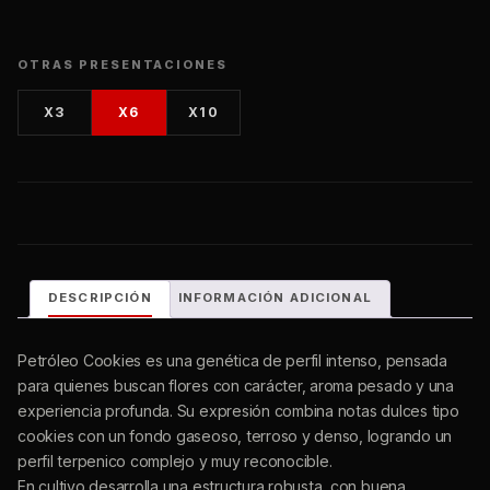
OTRAS PRESENTACIONES
X3
X6
X10
DESCRIPCIÓN
INFORMACIÓN ADICIONAL
Petróleo Cookies es una genética de perfil intenso, pensada
para quienes buscan flores con carácter, aroma pesado y una
experiencia profunda. Su expresión combina notas dulces
tipo cookies con un fondo gaseoso, terroso y denso,
logrando un perfil terpenico complejo y muy reconocible.
En cultivo desarrolla una estructura robusta, con buena
ramificación y flores compactas de alta carga resinosa. Es una
variedad ideal para cultivadores que priorizan presencia