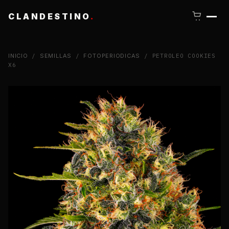
CLANDESTINO
.
INICIO
/
SEMILLAS
/
FOTOPERIODICAS
/ PETROLEO
COOKIES X6
CLOSE
NUEVOS DROPS · GENÉTICAS ·
CONTENIDO
SEGUINOS Y
ENTERATE
PRIMERO
.
Lanzamientos limitados, nuevas selecciones y
contenido técnico de cultivo.