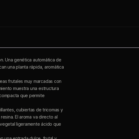
ión. Una genética automática de
can una planta rápida, aromática
eas frutales muy marcadas con
miento muestra una estructura
n compacta que permite
illantes, cubiertas de tricomas y
resina. El aroma va directo al
 vegetal ligeramente ácido que
on una entrada dulce, frutal y