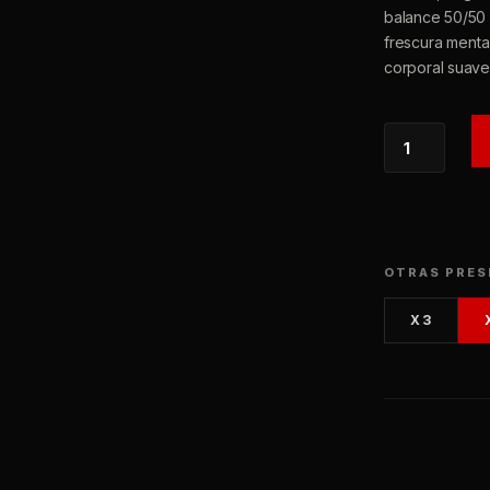
balance 50/50
frescura mental
corporal suave
EXOTIC
&
TROPICAL
X6
CANTIDAD
OTRAS PRES
X3