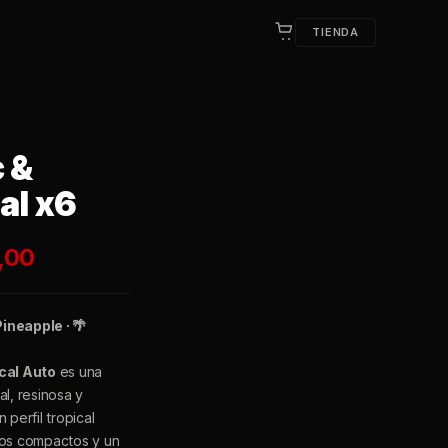
TIENDA
c &
al x6
,00
Pineapple · 🌴
ical Auto
es una
al, resinosa y
 perfil tropical
los compactos y un