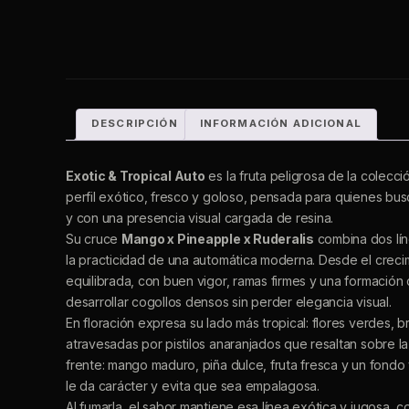
DESCRIPCIÓN
INFORMACIÓN ADICIONAL
Exotic & Tropical Auto
es la fruta peligrosa de la colecc
perfil exótico, fresco y goloso, pensada para quienes bus
y con una presencia visual cargada de resina.
Su cruce
Mango x Pineapple x Ruderalis
combina dos lín
la practicidad de una automática moderna. Desde el creci
equilibrada, con buen vigor, ramas firmes y una formació
desarrollar cogollos densos sin perder elegancia visual.
En floración expresa su lado más tropical: flores verdes, br
atravesadas por pistilos anaranjados que resaltan sobre la 
frente: mango maduro, piña dulce, fruta fresca y un fondo
le da carácter y evita que sea empalagosa.
Al fumarla, el sabor mantiene esa línea exótica y jugosa, c