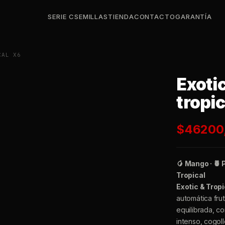
SERIE C
SEMILLAS
TIENDA
CONTACTO
GARANTÍA
CAL X6
Exoti
tropic
$
46200
🥭 Mango · 🍍 
Tropical
Exotic & Trop
automática frut
equilibrada, con
intenso, cogol