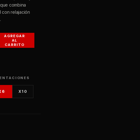
 que combina
 con relajación
.
AGREGAR
AL
CARRITO
ENTACIONES
X6
X10