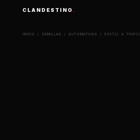
CLANDESTINO
.
INICIO
/
SEMILLAS
/
AUTOMATICAS
/ EXOTIC & TROPI