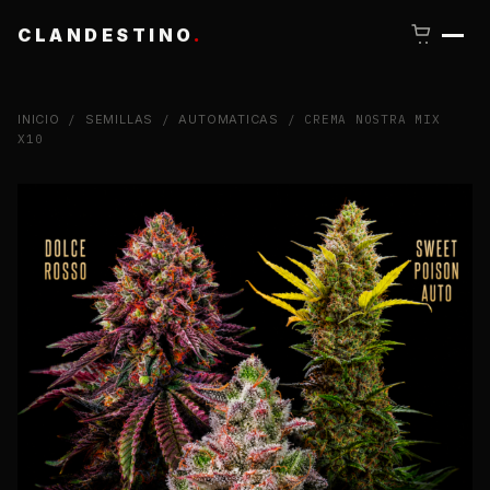
CLANDESTINO
.
INICIO
/
SEMILLAS
/
AUTOMATICAS
/ CREMA NOSTRA MIX
X10
CLOSE
NUEVOS DROPS · GENÉTICAS ·
CONTENIDO
SEGUINOS Y
ENTERATE
PRIMERO
.
Lanzamientos limitados, nuevas selecciones y
contenido técnico de cultivo.