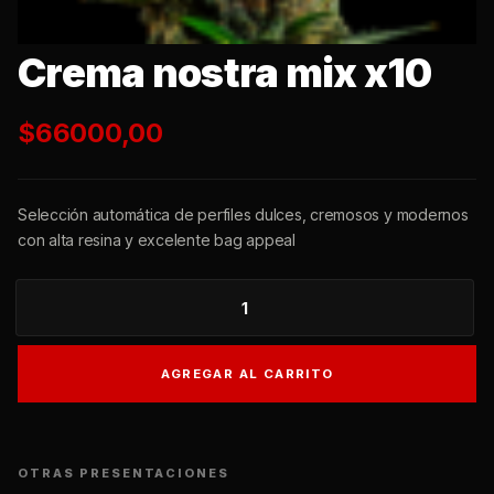
Crema nostra mix x10
$
66000,00
Selección automática de perfiles dulces, cremosos y
modernos con alta resina y excelente bag appeal
CREMA
NOSTRA
MIX
AGREGAR AL CARRITO
X10
CANTIDAD
OTRAS PRESENTACIONES
X3
X6
X10